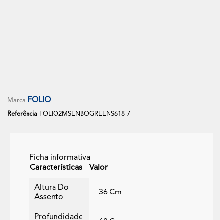
Sofá Modular Comprimido 3 Lugares + 1 Puff- FOLIO
+3
Cinza Rato
FOLIO
Marca
Referência
FOLIO2MSENBOGREENS618-7
Ficha informativa
Características
Valor
Altura Do
36 Cm
Assento
Profundidade