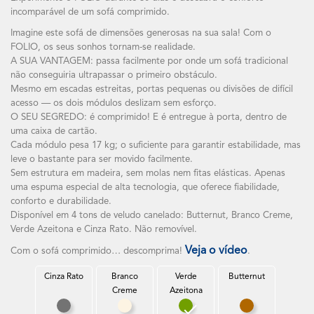
incomparável de um sofá comprimido.
Imagine este sofá de dimensões generosas na sua sala! Com o
FOLIO, os seus sonhos tornam-se realidade.
A SUA VANTAGEM: passa facilmente por onde um sofá tradicional
não conseguiria ultrapassar o primeiro obstáculo.
Mesmo em escadas estreitas, portas pequenas ou divisões de difícil
acesso — os dois módulos deslizam sem esforço.
O SEU SEGREDO: é comprimido! E é entregue à porta, dentro de
uma caixa de cartão.
Cada módulo pesa 17 kg; o suficiente para garantir estabilidade, mas
leve o bastante para ser movido facilmente.
Sem estrutura em madeira, sem molas nem fitas elásticas. Apenas
uma espuma especial de alta tecnologia, que oferece fiabilidade,
conforto e durabilidade.
Disponível em 4 tons de veludo canelado: Butternut, Branco Creme,
Verde Azeitona e Cinza Rato. Não removível.
Veja o vídeo
Com o sofá comprimido… descomprima!
.
Cinza Rato
Branco
Verde
Butternut
Creme
Azeitona
Cinza Rato
Branco Creme
Verde Azeitona
Butternut