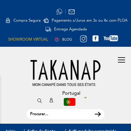
|
Compra Segura
Pagamento s/Juros em 3x ou 4x com FLOA
Entrega Agendada
SHOWROOM VIRTUAL
BLOG
Portugal