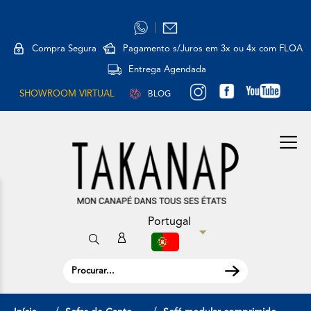
|
Compra Segura
Pagamento s/Juros em 3x ou 4x com FLOA
Entrega Agendada
SHOWROOM VIRTUAL
BLOG
Portugal