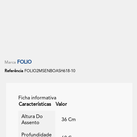
Sofá Modular Comprimido 3 Lugares + 1 Puff- FOLIO
+3
Cinza Rato
FOLIO
Marca
Referência
FOLIO2MSENBOASH618-10
Ficha informativa
Características
Valor
Altura Do
36 Cm
Assento
Profundidade