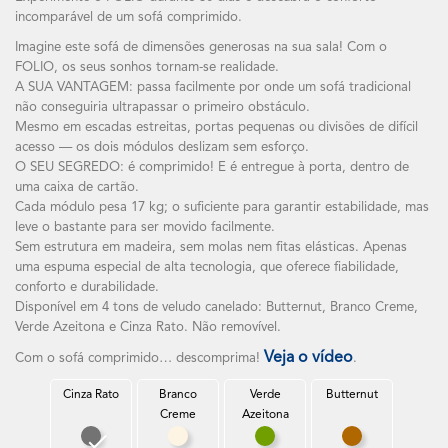
incomparável de um sofá comprimido.
Imagine este sofá de dimensões generosas na sua sala! Com o
FOLIO, os seus sonhos tornam-se realidade.
A SUA VANTAGEM: passa facilmente por onde um sofá tradicional
não conseguiria ultrapassar o primeiro obstáculo.
Mesmo em escadas estreitas, portas pequenas ou divisões de difícil
acesso — os dois módulos deslizam sem esforço.
O SEU SEGREDO: é comprimido! E é entregue à porta, dentro de
uma caixa de cartão.
Cada módulo pesa 17 kg; o suficiente para garantir estabilidade, mas
leve o bastante para ser movido facilmente.
Sem estrutura em madeira, sem molas nem fitas elásticas. Apenas
uma espuma especial de alta tecnologia, que oferece fiabilidade,
conforto e durabilidade.
Disponível em 4 tons de veludo canelado: Butternut, Branco Creme,
Verde Azeitona e Cinza Rato. Não removível.
Veja o vídeo
Com o sofá comprimido… descomprima!
.
Cinza Rato
Branco
Verde
Butternut
Creme
Azeitona
Cinza Rato
Branco Creme
Verde Azeitona
Butternut