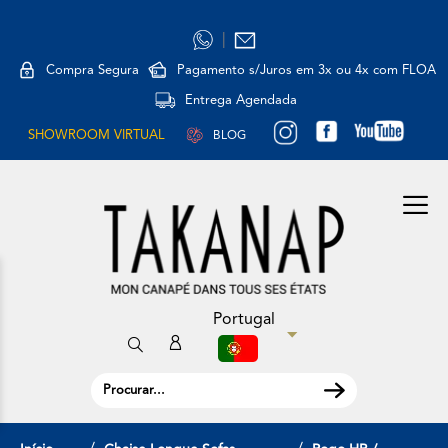
|
Compra Segura
Pagamento s/Juros em 3x ou 4x com FLOA
Entrega Agendada
SHOWROOM VIRTUAL
BLOG
Portugal