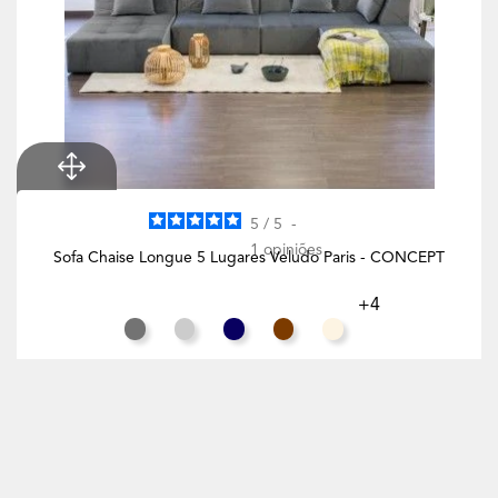
5
/
5
-
1
opiniões
Sofa Chaise Longue 5 Lugares Veludo Paris - CONCEPT
+4
Cinza Rato
Cinza Claro
Azul Noite
Chocolate
Branco Creme