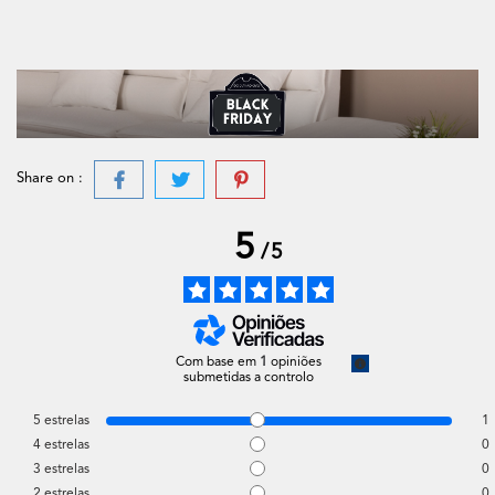
Share on :
5
/
5
Com base em
1
opiniões
submetidas a controlo
5
estrelas
1
4
estrelas
0
3
estrelas
0
2
estrelas
0