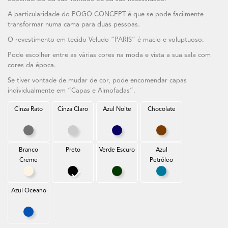
A particularidade do POGO CONCEPT é que se pode facilmente
transformar numa cama para duas pessoas.
O revestimento em tecido Veludo “PARIS” é macio e voluptuoso.
Pode escolher entre as várias cores na moda e vista a sua sala com
cores da época.
Se tiver vontade de mudar de cor, pode encomendar capas
individualmente em “Capas e Almofadas”.
Cinza Rato
Cinza Claro
Azul Noite
Chocolate
Cinza Rato
Cinza Claro
Azul Noite
Chocolate
Branco
Preto
Verde Escuro
Azul
Creme
Petróleo
Branco Creme
Preto
Verde Escuro
Azul Petróleo
Azul Oceano
Azul Oceano