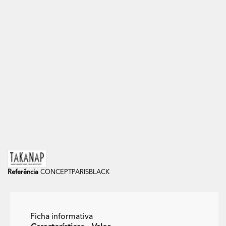
Cinza Rato
Cinza Claro
Azul Noite
Chocolate
Salmão
Out of stock
Almofada Quadrada 50x50 Veludo Paris
+31
Referência
CONCEPTPARISBLACK
Ficha informativa