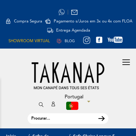
|
Compra Segura
Pagamento s/Juros em 3x ou 4x com FLOA
Entrega Agendada
SHOWROOM VIRTUAL
BLOG
Portugal