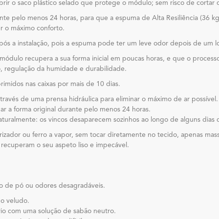
brir o saco plástico selado que protege o módulo; sem risco de cortar 
te pelo menos 24 horas, para que a espuma de Alta Resiliência (36 kg
r o máximo conforto.
pós a instalação, pois a espuma pode ter um leve odor depois de um 
 módulo recupera a sua forma inicial em poucas horas, e que o process
, regulação da humidade e durabilidade.
midos nas caixas por mais de 10 dias.
avés de uma prensa hidráulica para eliminar o máximo de ar possível.
r a forma original durante pelo menos 24 horas.
turalmente: os vincos desaparecem sozinhos ao longo de alguns dias 
izador ou ferro a vapor, sem tocar diretamente no tecido, apenas mas
 recuperam o seu aspeto liso e impecável.
o de pó ou odores desagradáveis.
do veludo.
io com uma solução de sabão neutro.