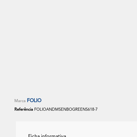
Out of stock
Sofá Modular Comprimido 3 Lugares -
Sofá Mod
FOLIO
+3
Cinza Rato
FOLIO
Marca
Referência
FOLIOANDMSENBOGREENS618-7
Ficha informativa