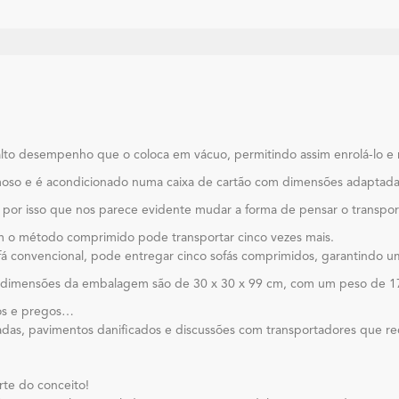
to desempenho que o coloca em vácuo, permitindo assim enrolá-lo e r
moso e é acondicionado numa caixa de cartão com dimensões adaptada
r isso que nos parece evidente mudar a forma de pensar o transport
m o método comprimido pode transportar cinco vezes mais.
convencional, pode entregar cinco sofás comprimidos, garantindo uma
 dimensões da embalagem são de 30 x 30 x 99 cm, com um peso de 1
pos e pregos…
das, pavimentos danificados e discussões com transportadores que re
rte do conceito!