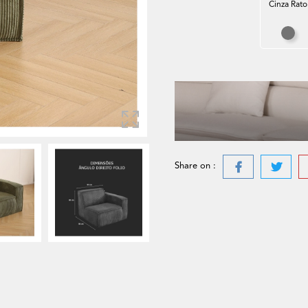
Cinza Rato
Cin
Share on :