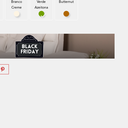
Branco
Verde
Butternut
Creme
Azeitona
za Rato
Branco Creme
Verde Azeitona
Butternut