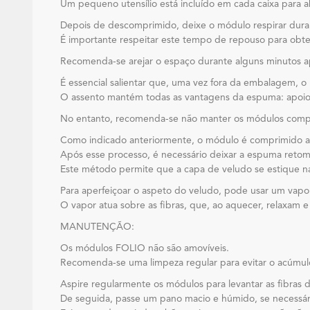
Um pequeno utensílio está incluído em cada caixa para a
Depois de descomprimido, deixe o módulo respirar duran
É importante respeitar este tempo de repouso para obte
Recomenda-se arejar o espaço durante alguns minutos a
É essencial salientar que, uma vez fora da embalagem, o
O assento mantém todas as vantagens da espuma: apoio
No entanto, recomenda-se não manter os módulos compri
Como indicado anteriormente, o módulo é comprimido atr
Após esse processo, é necessário deixar a espuma retoma
Este método permite que a capa de veludo se estique na
Para aperfeiçoar o aspeto do veludo, pode usar um vapor
O vapor atua sobre as fibras, que, ao aquecer, relaxam e
MANUTENÇÃO:
Os módulos FOLIO não são amovíveis.
Recomenda-se uma limpeza regular para evitar o acúmul
Aspire regularmente os módulos para levantar as fibras 
De seguida, passe um pano macio e húmido, se necessár