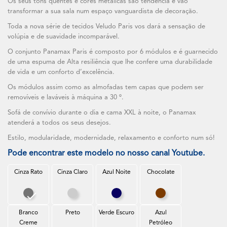
Os seus tons quentes e cores metálicas são tendência e vão
transformar a sua sala num espaço vanguardista de decoração.
Toda a nova série de tecidos Veludo Paris vos dará a sensação de
volúpia e de suavidade incomparável.
O conjunto Panamax Paris é composto por 6 módulos e é guarnecido
de uma espuma de Alta resiliência que lhe confere uma durabilidade
de vida e um conforto d’excelência.
Os módulos assim como as almofadas tem capas que podem ser
removíveis e laváveis à máquina a 30 º.
Sofá de convívio durante o dia e cama XXL à noite, o Panamax
atenderá a todos os seus desejos.
Estilo, modularidade, modernidade, relaxamento e conforto num só!
Pode encontrar este modelo no nosso canal Youtube.
Cinza Rato
Cinza Claro
Azul Noite
Chocolate
Cinza Rato
Cinza Claro
Azul Noite
Chocolate
Branco
Preto
Verde Escuro
Azul
Creme
Petróleo