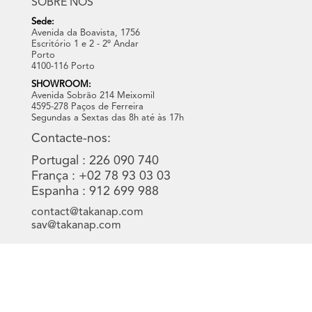
SOBRE NÓS
Sede:
Avenida da Boavista, 1756
Escritório 1 e 2 - 2º Andar
Porto
4100-116 Porto
SHOWROOM:
Avenida Sobrão 214 Meixomil
4595-278 Paços de Ferreira
Segundas a Sextas das 8h até às 17h
Contacte-nos:
Portugal : 226 090 740
França : +02 78 93 03 03
Espanha : 912 699 988
contact@takanap.com
sav@takanap.com