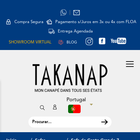
|
Compra Segura
Pagamento s/Juros em 3x ou 4x com FLOA
Entrega Agendada
SHOWROOM VIRTUAL
BLOG
Portugal