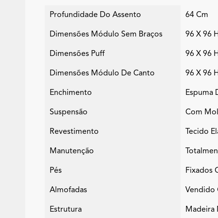
Profundidade Do Assento
64 Cm
Dimensões Módulo Sem Braços
96 X 96 
Dimensões Puff
96 X 96 
Dimensões Módulo De Canto
96 X 96 
Enchimento
Espuma D
Suspensão
Com Mola
Revestimento
Tecido E
Manutenção
Totalmen
Pés
Fixados 
Almofadas
Vendido 
Estrutura
Madeira 