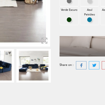
Cinza Rato
Cinza Cla
Verde Escuro
Azul
Az
Petróleo
Verde Escuro
Azul Petr
Share on :