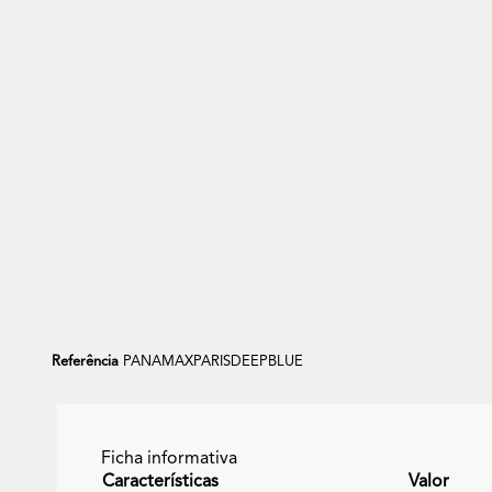
Out of stock
Modulo Sofa Puff Quadrado Veludo
Modulo
Paris
+17
Referência
PANAMAXPARISDEEPBLUE
Ficha informativa
Características
Valor