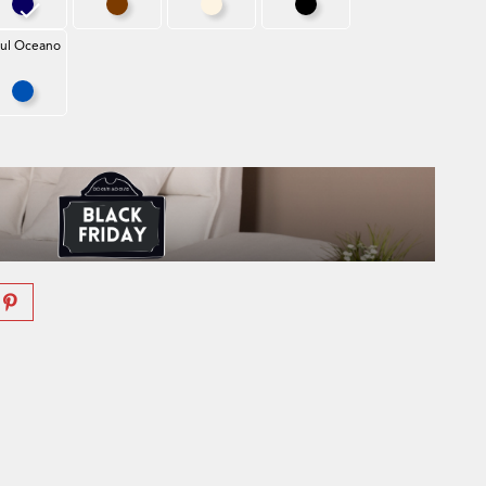
ro
Azul Noite
Chocolate
Branco Creme
Preto
ul Oceano
óleo
Azul Oceano