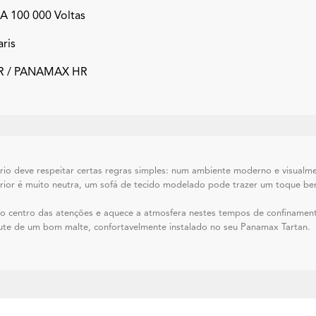
 A 100 000 Voltas
ris
 / PANAMAX HR
io deve respeitar certas regras simples: num ambiente moderno e visualmen
terior é muito neutra, um sofá de tecido modelado pode trazer um toque be
o centro das atenções e aquece a atmosfera nestes tempos de confinamen
rute de um bom malte, confortavelmente instalado no seu Panamax Tartan.