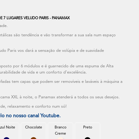
 7 LUGARES VELUDO PARIS - PANAMAX
ade.
tálicas são tendência e vão transformar a sua sala num espaço
ludo Paris vos dará a sensação de volúpia e de suavidade
mposto por 6 módulos e é guarnecido de uma espuma de Alta
durabilidade de vida e um conforto d’excelência.
adas tem capas que podem ser removíveis e laváveis à máquina a
e cama XXL à noite, o Panamax atenderá a todos os seus desejos.
ade, relaxamento e conforto num só!
lo no nosso canal Youtube.
zul Noite
Chocolate
Branco
Preto
Creme