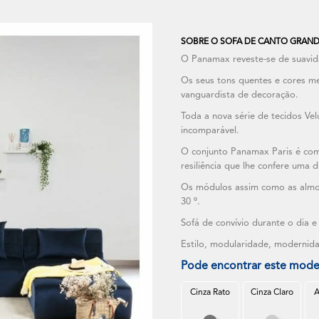
SOBRE O SOFA DE CANTO GRANDE
O Panamax reveste-se de suavid
Os seus tons quentes e cores me
vanguardista de decoração.
Toda a nova série de tecidos Ve
incomparável.
O conjunto Panamax Paris é co
resiliência que lhe confere uma 
Os módulos assim como as almof
30 º.
Sofá de convívio durante o dia 
Estilo, modularidade, modernid
Pode encontrar este mode
Cinza Rato
Cinza Claro
A