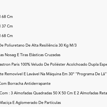
H 68 Cm
H 37 Cm
H 68 Cm
e Poliuretano De Alta Resiliência 30 Kg M/3
s Nosag E Tiras Elásticas Cruzadas
lastron Paris 100% Veludo De Poliéster Acolchoado Dupla Esp
te Removível E Lavável Na Máquina Em 30° "programa De Lã"
Com Borracha Antiderrapante
Com : 3 Almofadas Quadradas 50 X 50 Cm E 2 Almofadas Ret
Maciça E Aglomerado De Partículas