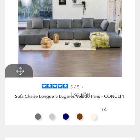
5
/
5
-
1
opiniões
Sofa Chaise Longue 5 Lugares Veludo Paris - CONCEPT
+4
Cinza Rato
Cinza Claro
Azul Noite
Chocolate
Branco Creme