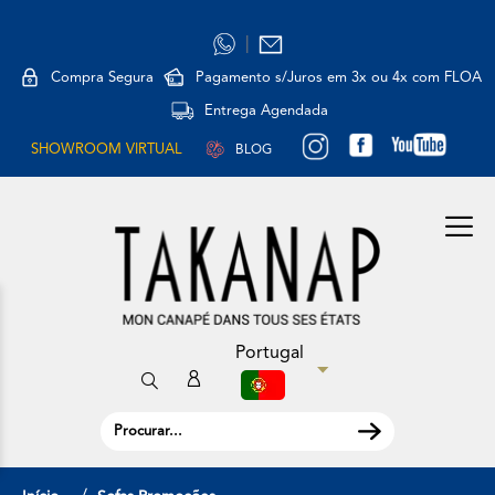
|
Compra Segura
Pagamento s/Juros em 3x ou 4x com FLOA
Entrega Agendada
SHOWROOM VIRTUAL
BLOG
Portugal