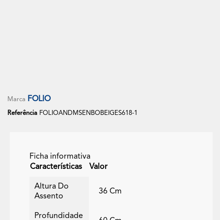
Sofá Modular Comprimido 3 Lugares + 1 Puff- FOLIO
+3
Cinza Rato
FOLIO
Marca
Referência
FOLIOANDMSENBOBEIGES618-1
Ficha informativa
Características
Valor
Altura Do
36 Cm
Assento
Profundidade