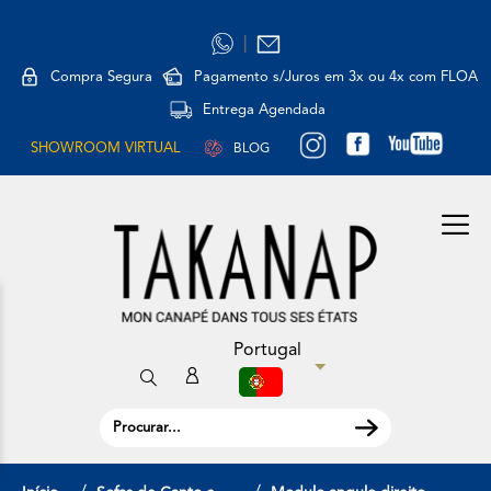
|
Compra Segura
Pagamento s/Juros em 3x ou 4x com FLOA
Entrega Agendada
SHOWROOM VIRTUAL
BLOG
Portugal