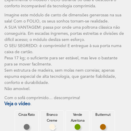
Experimente o modelo FOLIO durante 30 dias e descubra o
conforto incomparável da tecnologia comprimida.
Imagine este módulo de canto de dimensões generosas na sua
sala! Com o FOLIO, os seus sonhos tornam-se realidade.
A SUA VANTAGEM: passa por onde uma poltrona clássica não
conseguiria. Em escadas íngremes, portas estreitas e divisões de
difícil acesso; o módulo desliza sem esforço.
O SEU SEGREDO: é comprimido! E entregue à sua porta numa
caixa de cartão.
Pesa 17 kg; o suficiente para ser estável, mas leve o bastante
para se mover facilmente.
Sem estrutura de madeira, sem molas nem correias; apenas
espuma especial de alta tecnologia, que garante fiabilidade,
conforto e durabilidade.
Não amovível.
Com o sofá comprimido… descomprima!
Veja o vídeo
.
Cinza Rato
Branco
Verde
Butternut
Creme
Azeitona
Cinza Rato
Branco Creme
Verde Azeitona
Butternut