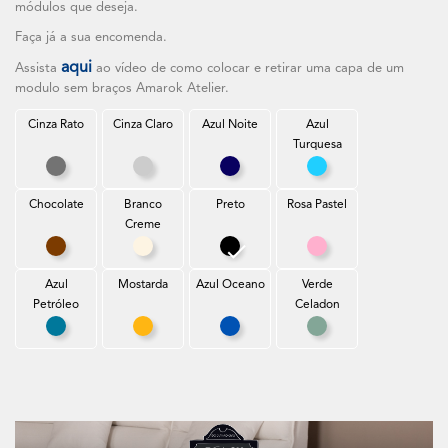
módulos que deseja.
Faça já a sua encomenda.
aqui
Assista
ao vídeo de como colocar e retirar uma capa de um
modulo sem braços Amarok Atelier.
Cinza Rato
Cinza Claro
Azul Noite
Azul
Turquesa
Cinza Rato
Cinza Claro
Azul Noite
Azul Turquesa
Chocolate
Branco
Preto
Rosa Pastel
Creme
Chocolate
Branco Creme
Preto
Rosa Pastel
Azul
Mostarda
Azul Oceano
Verde
Petróleo
Celadon
Azul Petróleo
Mostarda
Azul Oceano
Verde Celadon