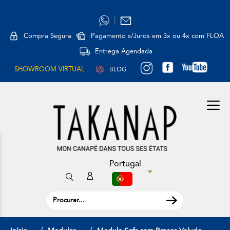
|
Compra Segura
Pagamento s/Juros em 3x ou 4x com FLOA
Entrega Agendada
SHOWROOM VIRTUAL
BLOG
Portugal