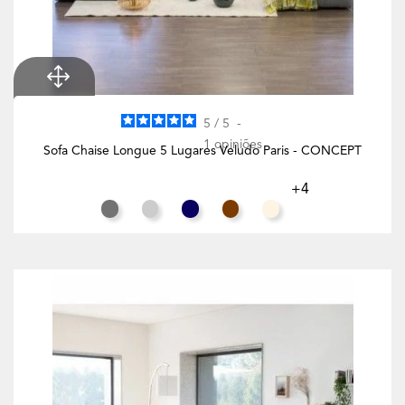
5
/
5
-
1
opiniões
Sofa Chaise Longue 5 Lugares Veludo Paris - CONCEPT
+4
Cinza Rato
Cinza Claro
Azul Noite
Chocolate
Branco Creme