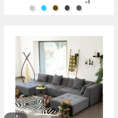
+8
Cinza Claro
Azul Turquesa
Tabaco
Preto
Cinzento