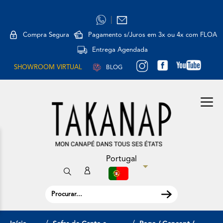
|
Compra Segura
Pagamento s/Juros em 3x ou 4x com FLOA
Entrega Agendada
SHOWROOM VIRTUAL
BLOG
Portugal